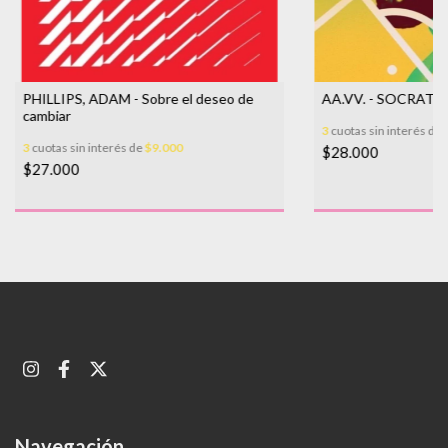
PHILLIPS, ADAM - Sobre el deseo de
AA.VV. - SOCRATE
cambiar
3
cuotas sin interés de
3
cuotas sin interés de
$9.000
$28.000
$27.000
Navegación