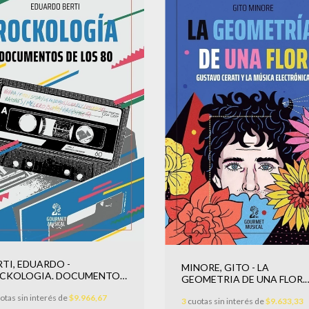
RTI, EDUARDO -
MINORE, GITO - LA
CKOLOGIA. DOCUMENTOS
GEOMETRIA DE UNA FLOR.
LOS 80
GUSTAVO CERATI Y L
otas sin interés de
$9.966,67
3
cuotas sin interés de
$9.633,33