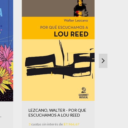
ANZARDI,
LEZCANO, WALTER - POR QUE
COSAS P
ESCUCHAMOS A LOU REED
SOLO. FI
3
cuotas sin
3
cuotas sin interés de
$7.966,67