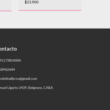
$29.900
$23.900
ontacto
91173854004
58962644
ndolinalibros@gmail.com
nuel Ugarte 2439, Belgrano, CABA