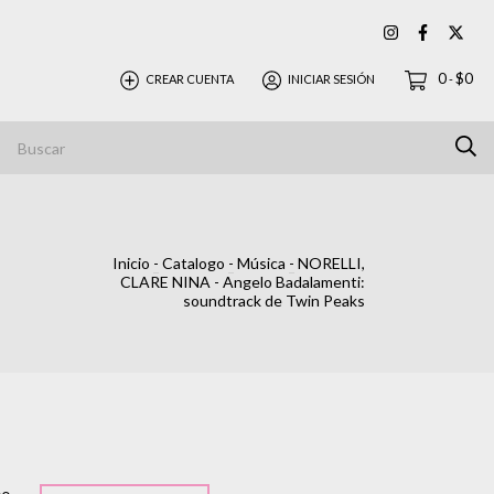
0
$0
CREAR CUENTA
INICIAR SESIÓN
-
Inicio
-
Catalogo
-
Música
-
NORELLI,
CLARE NINA - Angelo Badalamenti:
soundtrack de Twin Peaks