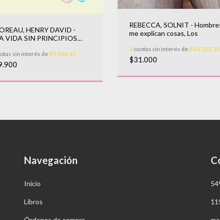
REBECCA, SOLNIT - Hombre
OREAU, HENRY DAVID -
me explican cosas, Los
A VIDA SIN PRINCIPIOS
DA EDICION)
3
cuotas sin interés de
$10.333,33
otas sin interés de
$9.966,67
$31.000
9.900
Navegación
C
Inicio
54
Libros
11
Órdenes de compra
ma