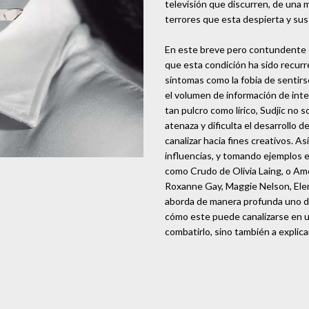
televisión que discurren, de una m
terrores que esta despierta y su
En este breve pero contundente e
que esta condición ha sido recur
síntomas como la fobia de sentirse
el volumen de información de inter
tan pulcro como lírico, Sudjic no s
atenaza y dificulta el desarrollo
canalizar hacia fines creativos. As
influencias, y tomando ejemplos e
como Crudo de Olivia Laing, o Am
Roxanne Gay, Maggie Nelson, Elena
aborda de manera profunda uno d
cómo este puede canalizarse en u
combatirlo, sino también a explic