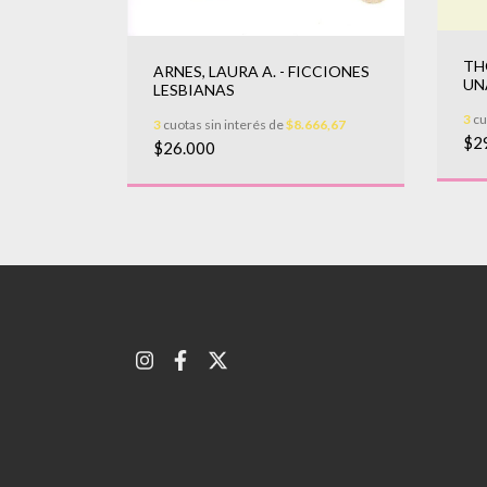
TH
HOREAU,
ARNES, LAURA A. - FICCIONES
UN
LESBIANAS
(2
3
cu
966,67
3
cuotas sin interés de
$8.666,67
$2
$26.000