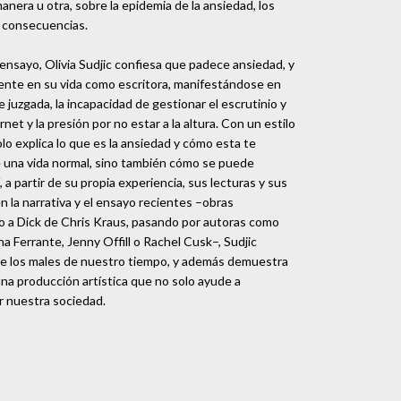
anera u otra, sobre la epidemia de la ansiedad, los
s consecuencias.
nsayo, Olivia Sudjic confiesa que padece ansiedad, y
rente en su vida como escritora, manifestándose en
 juzgada, la incapacidad de gestionar el escrutinio y
net y la presión por no estar a la altura. Con un estilo
olo explica lo que es la ansiedad y cómo esta te
 de una vida normal, sino también cómo se puede
í, a partir de su propia experiencia, sus lecturas y sus
n la narrativa y el ensayo recientes –obras
o a Dick de Chris Kraus, pasando por autoras como
 Ferrante, Jenny Offill o Rachel Cusk–, Sudjic
e los males de nuestro tiempo, y además demuestra
na producción artística que no solo ayude a
ar nuestra sociedad.