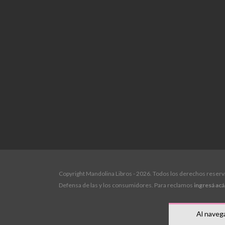
Copyright Mandolina Libros - 2026. Todos los derechos reser
Defensa de las y los consumidores. Para reclamos
ingresá acá
Al navega