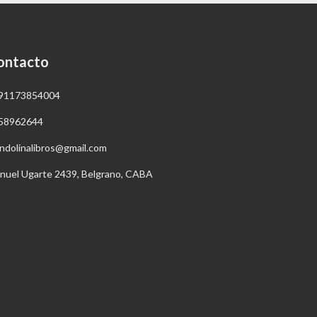
ontacto
91173854004
58962644
ndolinalibros@gmail.com
nuel Ugarte 2439, Belgrano, CABA