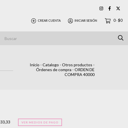
0
$0
CREAR CUENTA
INICIAR SESIÓN
-
Inicio
-
Catalogo
-
Otros productos
-
Órdenes de compra
-
ORDEN DE
COMPRA 40000
333,33
VER MEDIOS DE PAGO