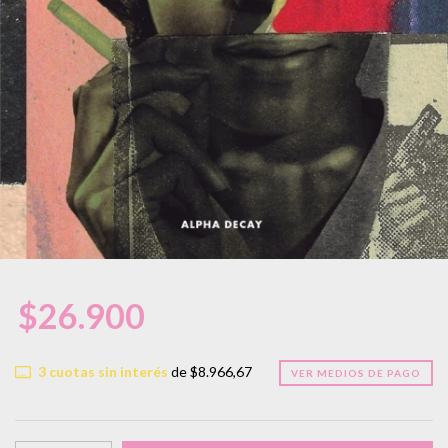
$26.900
3
cuotas sin interés
de
$8.966,67
VER MEDIOS DE PAGO