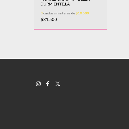
DURMIENTE,LA
3
cuotas sin interés de
$10.500
$31.500
.666,67