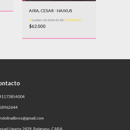
BRUNINI,
AIRA, CESAR - HAIKUS
3
cuotas sin
$25.000
3
cuotas sin interés de
$20.666,67
$62.000
ontacto
91173854004
58962644
ndolinalibros@gmail.com
nuel Ugarte 2439, Belgrano, CABA