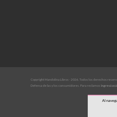
Copyright Mandolina Libros - 2026. Todos los derechos reser
Defensa de las y los consumidores. Para reclamos
ingresá acá
Al navega