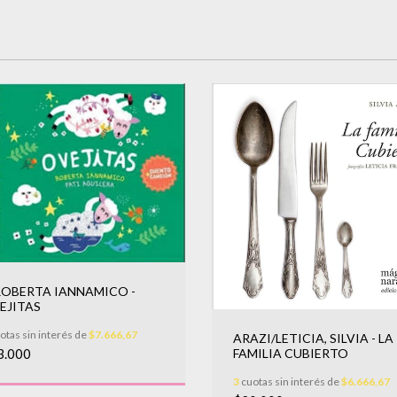
 ROBERTA IANNAMICO -
EJITAS
otas sin interés de
$7.666,67
ARAZI/LETICIA, SILVIA - LA
FAMILIA CUBIERTO
3.000
3
cuotas sin interés de
$6.666,67