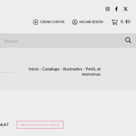
0
$0
CREAR CUENTA
INICIAR SESIÓN
-
Inicio
-
Catalogo
-
Ilustrados
-
Petit, el
monstruo
66,67
VER MEDIOS DE PAGO