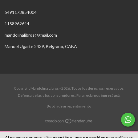
5491173854004
1158962644
mandolinalibros@gmail.com
Manuel Ugarte 2439, Belgrano, CABA
Copyright Mandolina Libros - 2026. Todos los derechos reservados.
Defensa de las y los consumidores. Para reclamos
ingresá acá.
Botón de arrepentimiento
Al navegar por este sitio
aceptás el uso de cookies
para agilizar tu