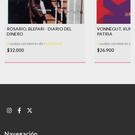
ROSARIO, BLEFARI - DIARIO DEL
VONNEGUT, KURT 
DINERO
PATRIA
3
cuotas sin interés de
$10.666,67
3
cuotas sin interés de
$32.000
$26.900
Navegación