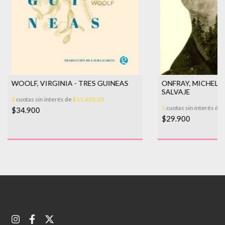
WOOLF, VIRGINIA - TRES GUINEAS
ONFRAY, MICHEL -
SALVAJE
3
cuotas sin interés de
$11.633,33
3
cuotas sin interés de
$34.900
$29.900