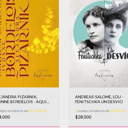
EJANDRA PIZARNIK,
ANDREAS-SALOME, LOU -
ONNE BORDELOIS - AQUI
FENITSCHKA UN DESVIO
TOY TODAVIA
otas sin interés de
$11.333,33
3
cuotas sin interés de
$9.333,33
4.000
$28.000