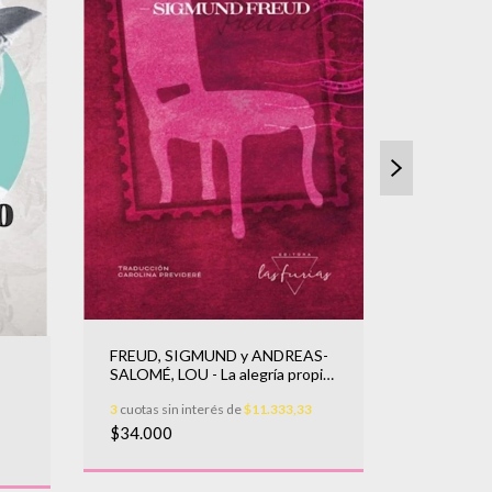
JAVI, AN
FRAGMEN
DE INFI
3
cuotas sin
FREUD, SIGMUND y ANDREAS-
$26.000
SALOMÉ, LOU - La alegría propia
de un verdadero encuentro
3
cuotas sin interés de
$11.333,33
$34.000