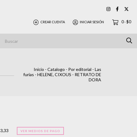
0
$0
CREAR CUENTA
INICIAR SESIÓN
-
Inicio
-
Catalogo
-
Por editorial
-
Las
furias
-
HELENE, CIXOUS - RETRATO DE
DORA
33,33
VER MEDIOS DE PAGO