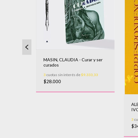
MASIN, CLAUDIA - Curar y ser
curados
3
cuotas sin interés de
$9.333,33
$28.000
- NO HAY
L QUE
AL
IV
333,33
ES
3
cu
$3