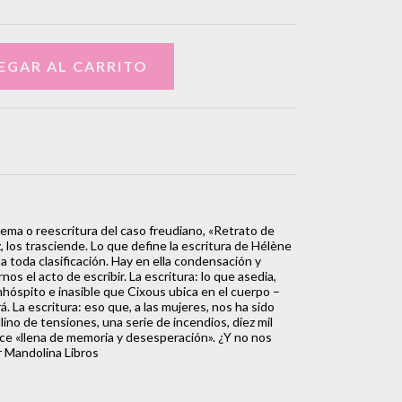
oema o reescritura del caso freudiano, «Retrato de
z, los trasciende. Lo que define la escritura de Hélène
 a toda clasificación. Hay en ella condensación y
os el acto de escribir. La escritura: lo que asedia,
nhóspito e inasible que Cixous ubica en el cuerpo –
á. La escritura: eso que, a las mujeres, nos ha sido
ino de tensiones, una serie de incendios, diez mil
ice «llena de memoria y desesperación». ¿Y no nos
r Mandolina Libros