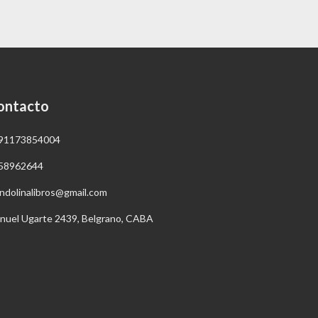
ontacto
91173854004
58962644
ndolinalibros@gmail.com
nuel Ugarte 2439, Belgrano, CABA