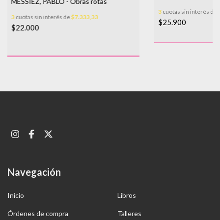
MESSIEZ, PABLO - Obras rotas
3
cuotas sin interés de
3
cuotas sin interés de
$7.333,33
$25.900
$22.000
Navegación
Inicio
Libros
Órdenes de compra
Talleres