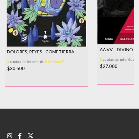
AA.VV. - DIVINO 
DOLORES, REYES - COMETIERRA
3
cuotas sin interés de
3
cuotas sin interés de
$10.166,67
$27.000
$30.500