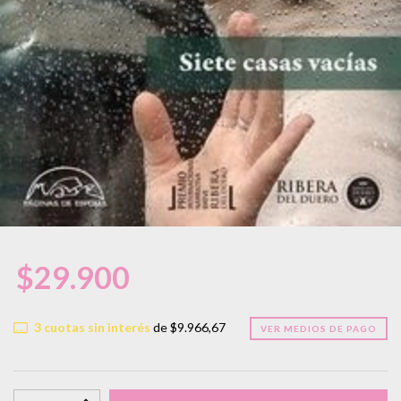
$29.900
3
cuotas sin interés
de
$9.966,67
VER MEDIOS DE PAGO