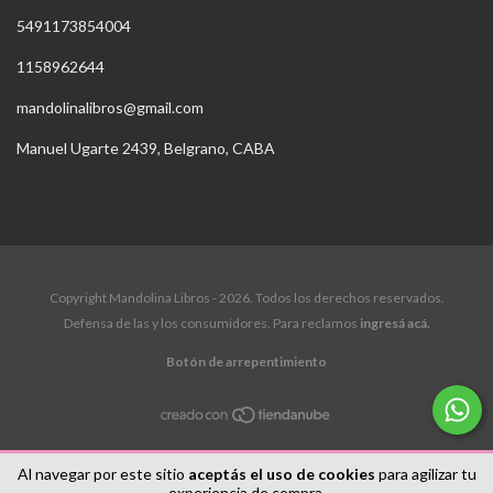
5491173854004
1158962644
mandolinalibros@gmail.com
Manuel Ugarte 2439, Belgrano, CABA
Copyright Mandolina Libros - 2026. Todos los derechos reservados.
Defensa de las y los consumidores. Para reclamos
ingresá acá.
Botón de arrepentimiento
Al navegar por este sitio
aceptás el uso de cookies
para agilizar tu
experiencia de compra.