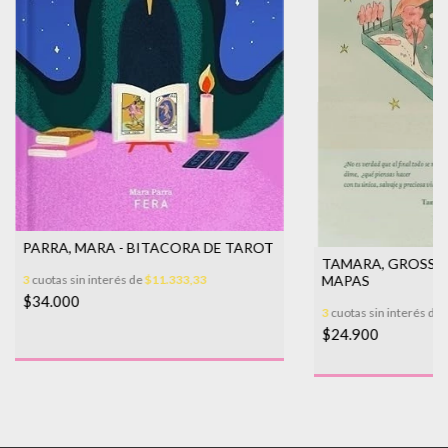
PARRA, MARA - BITACORA DE TAROT
TAMARA, GROSSO
3
cuotas sin interés de
$11.333,33
MAPAS
$34.000
3
cuotas sin interés de
$24.900