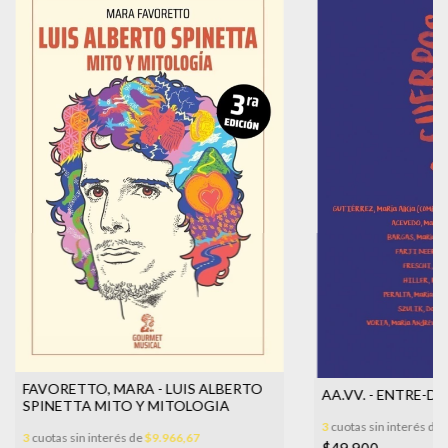
FAVORETTO, MARA - LUIS ALBERTO
AA.VV. - ENTRE-
SPINETTA MITO Y MITOLOGIA
3
cuotas sin interés de
3
cuotas sin interés de
$9.966,67
$49.900