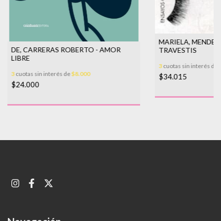
MARIELA, MENDEZ
DE, CARRERAS ROBERTO - AMOR
TRAVESTIS
LIBRE
3
cuotas sin interés de
3
cuotas sin interés de
$8.000
$34.015
$24.000