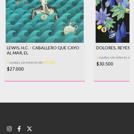
LEWIS, H.C. - CABALLERO QUE CAYO
DOLORES, REYES 
AL MAR, EL
3
cuotas sin interés de
3
cuotas sin interés de
$9.000
$30.500
$27.000