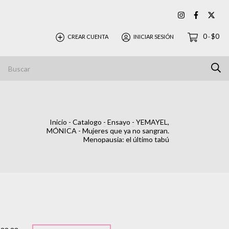
0
$0
CREAR CUENTA
INICIAR SESIÓN
-
Inicio
-
Catalogo
-
Ensayo
-
YEMAYEL,
MÓNICA - Mujeres que ya no sangran.
Menopausia: el último tabú