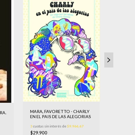
MARA, FAVORETTO - CHARLY
RA.
DE, CAR
EN EL PAIS DE LAS ALEGORIAS
AMOR LI
3
cuotas sin interés de
$9.966,67
3
cuotas sin
$29.900
$24.000