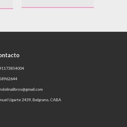
ontacto
91173854004
58962644
ndolinalibros@gmail.com
nuel Ugarte 2439, Belgrano, CABA