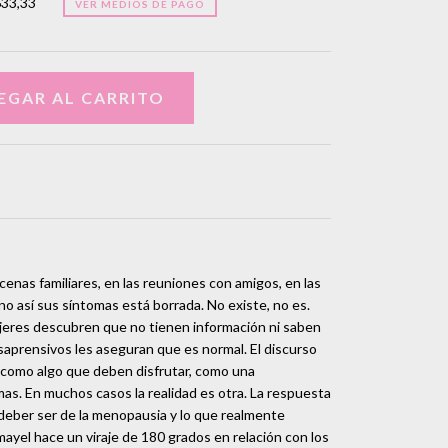
633,33
VER MEDIOS DE PAGO
cenas familiares, en las reuniones con amigos, en las
no así sus síntomas está borrada. No existe, no es.
ujeres descubren que no tienen información ni saben
saprensivos les aseguran que es normal. El discurso
 como algo que deben disfrutar, como una
mas. En muchos casos la realidad es otra. La respuesta
deber ser de la menopausia y lo que realmente
ayel hace un viraje de 180 grados en relación con los