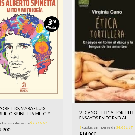
VORETTO, MARA - LUIS
V., CANO - ETICA TORTILLE
BERTO SPINETTA MITO Y
ENSAYOS EN TORNO AL
TOLOGIA
ETHOS
otas sin interés de
$9.966,67
3
cuotas sin interés de
$4.666,67
9.900
$14.000