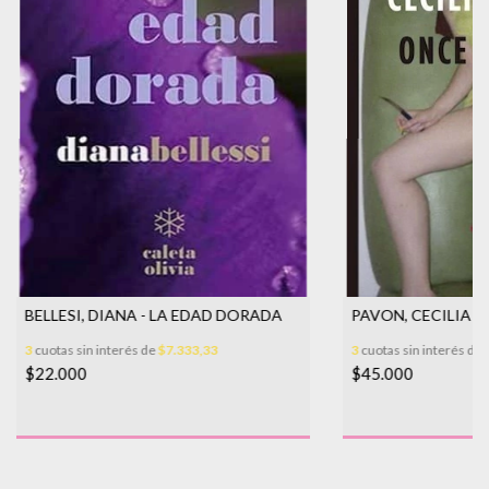
BELLESI, DIANA - LA EDAD DORADA
PAVON, CECILIA -
3
cuotas sin interés de
$7.333,33
3
cuotas sin interés de
$22.000
$45.000