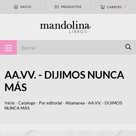
0
INICIO
PRODUCTOS
CARRITO
AA.VV. - DIJIMOS NUNCA
MÁS
Inicio
-
Catalogo
-
Por editorial
-
Altamarea
-
AA.VV. - DIJIMOS
NUNCA MÁS