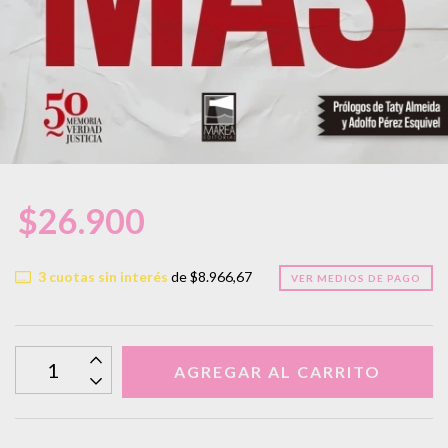
$26.900
3
cuotas sin interés
de
$8.966,67
VER MEDIOS DE PAGO