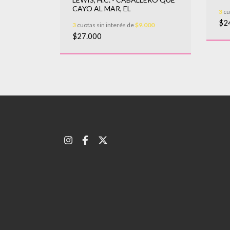
666,67
CAYO AL MAR, EL
3
cu
$2
3
cuotas sin interés de
$9.000
$27.000