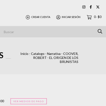
0
$0
CREAR CUENTA
INICIAR SESIÓN
-
S
Inicio
-
Catalogo
-
Narrativa
-
COOVER,
ROBERT - EL ORIGEN DE LOS
BRUNISTAS
800
VER MEDIOS DE PAGO