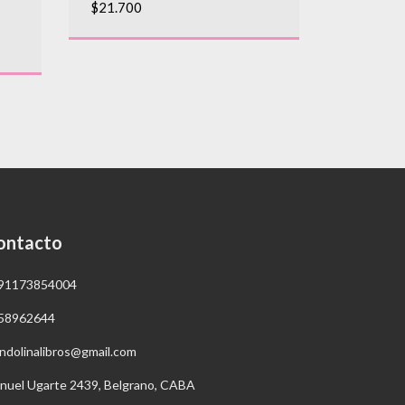
$21.700
HIGA, VI
SORREN
3
cuotas sin
$30.500
ontacto
91173854004
58962644
ndolinalibros@gmail.com
nuel Ugarte 2439, Belgrano, CABA