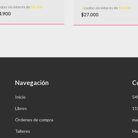
otas sin interés de
$8.300
3
cuotas sin interés de
$9.000
4.900
$27.000
Navegación
C
Inicio
54
Libros
11
Órdenes de compra
ma
Talleres
Ma