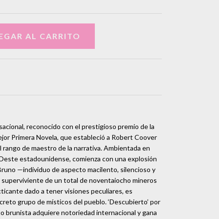
cional, reconocido con el prestigioso premio de la
ejor Primera Novela, que estableció a Robert Coover
l rango de maestro de la narrativa. Ambientada en
 Oeste estadounidense, comienza con una explosión
Bruno —individuo de aspecto macilento, silencioso y
 superviviente de un total de noventaiocho mineros
cticante dado a tener visiones peculiares, es
reto grupo de místicos del pueblo. ‘Descubierto’ por
ulto brunista adquiere notoriedad internacional y gana