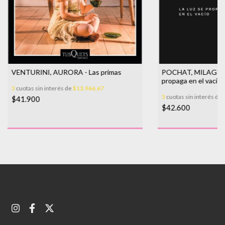
VENTURINI, AURORA - Las primas
POCHAT, MILAGROS 
propaga en el vacío
3
cuotas sin interés de
$13.966,67
3
cuotas sin interés de
$41.900
$42.600