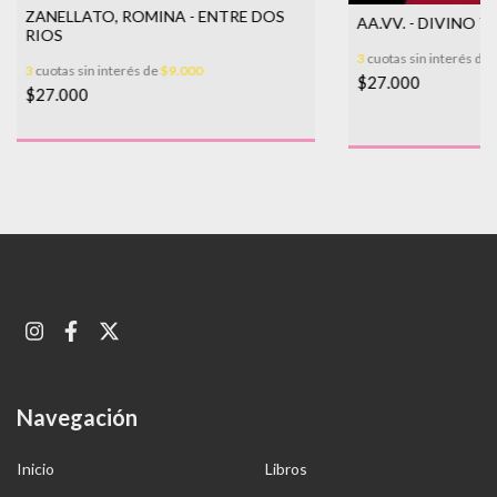
ZANELLATO, ROMINA - ENTRE DOS
AA.VV. - DIVINO 
RIOS
3
cuotas sin interés de
3
cuotas sin interés de
$9.000
$27.000
$27.000
Navegación
Inicio
Libros