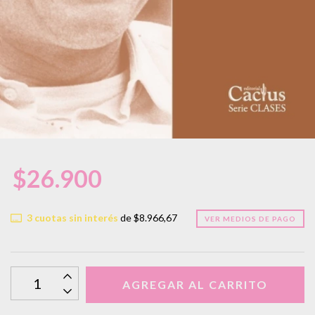
$26.900
3
cuotas sin interés
de
$8.966,67
VER MEDIOS DE PAGO