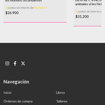
los mundos circundantes
animales si les hici
3
cuotas sin interés de
$8.966,67
correctas
3
cuotas sin interés de
$26.900
$31.200
Navegación
Inicio
Libros
Órdenes de compra
Talleres