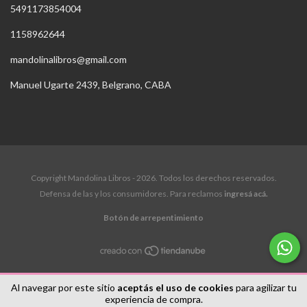
5491173854004
1158962644
mandolinalibros@gmail.com
Manuel Ugarte 2439, Belgrano, CABA
Copyright Mandolina Libros - 2026. Todos los derechos reservados.
Defensa de las y los consumidores. Para reclamos
ingresá acá.
Botón de arrepentimiento
Al navegar por este sitio
aceptás el uso de cookies
para agilizar tu
experiencia de compra.