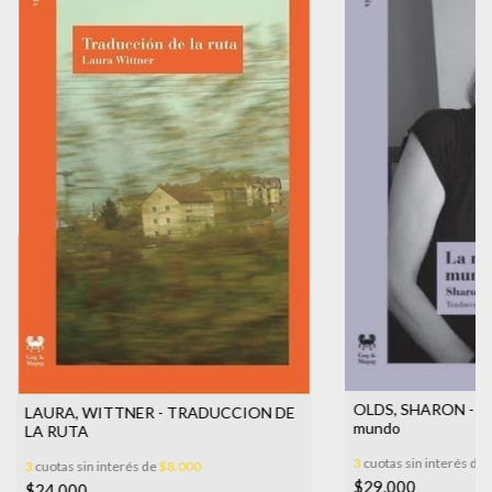
OLDS, SHARON - La 
LAURA, WITTNER - TRADUCCION DE
mundo
LA RUTA
3
cuotas sin interés de
3
cuotas sin interés de
$8.000
$29.000
$24.000