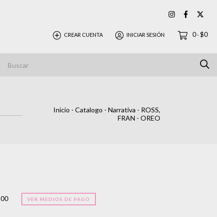
0
$0
CREAR CUENTA
INICIAR SESIÓN
-
Inicio
-
Catalogo
-
Narrativa
-
ROSS,
FRAN - OREO
100
VER MEDIOS DE PAGO