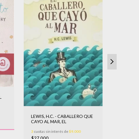
L
LEWIS, H.C. - CABALLERO QUE
DOLORES,
CAYO AL MAR, EL
COMETI
3
cuotas sin interés de
$9.000
3
cuotas sin
$27.000