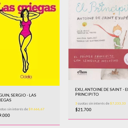
EXU, ANTOINE DE SAINT - E
PRINCIPITO
GUIN, SERGIO - LAS
IEGAS
3
cuotas sin interés de
$7.233,33
otas sin interés de
$9.666,67
$21.700
9.000