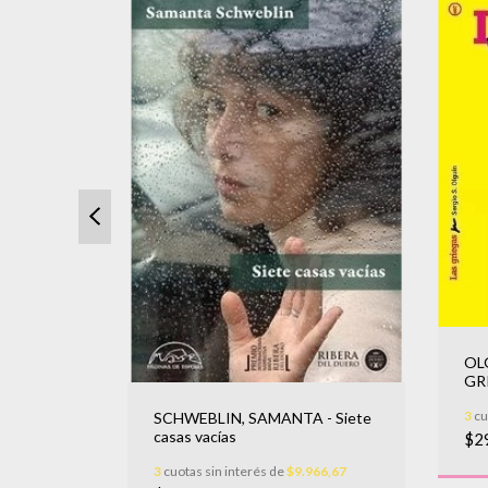
OL
GR
3
cu
uria
SCHWEBLIN, SAMANTA - Siete
casas vacías
$2
666,67
3
cuotas sin interés de
$9.966,67