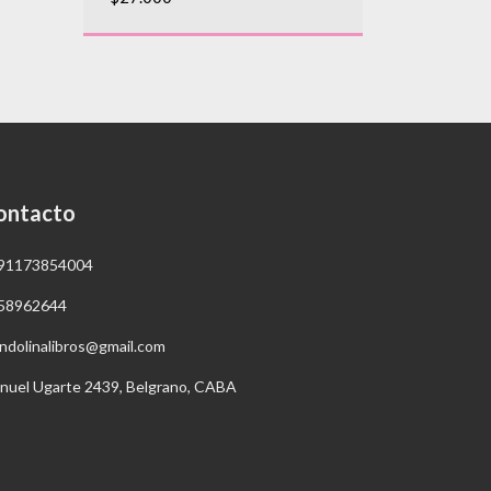
$30.500
ontacto
91173854004
58962644
ndolinalibros@gmail.com
nuel Ugarte 2439, Belgrano, CABA