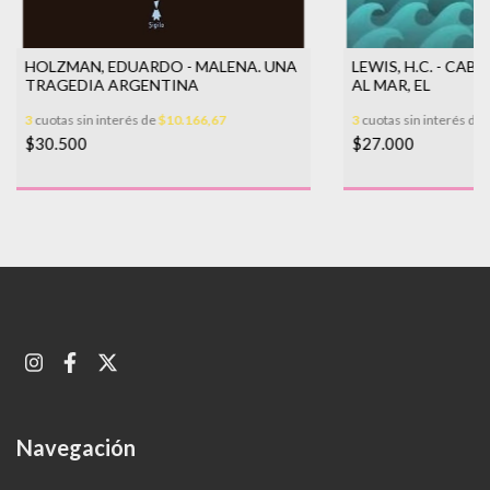
HOLZMAN, EDUARDO - MALENA. UNA
LEWIS, H.C. - CA
TRAGEDIA ARGENTINA
AL MAR, EL
3
cuotas sin interés de
$10.166,67
3
cuotas sin interés de
$30.500
$27.000
Navegación