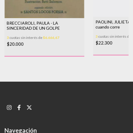
PAOLINI, JULIETA -
BRECCIAROLI, PAULA - LA
cuando corre
SINCERIDAD DE UN GOLPE
3
cuotas sin interés de
3
cuotas sin interés de
$6.666,67
$22.300
$20.000
Navegación