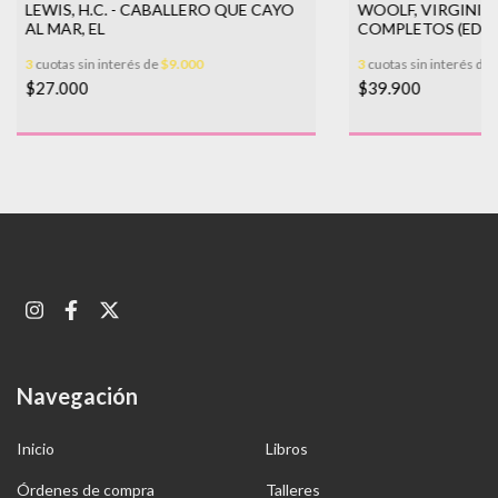
LEWIS, H.C. - CABALLERO QUE CAYO
WOOLF, VIRGINIA
AL MAR, EL
COMPLETOS (ED. 2
3
cuotas sin interés de
$9.000
3
cuotas sin interés de
$27.000
$39.900
Navegación
Inicio
Libros
Órdenes de compra
Talleres